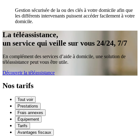
Gestion sécurisée de la ou des clés à votre domicile afin que
les différents intervenants puissent accéder facilement à votre
domicile.
La téléassistance,
un service qui veille sur vous 24/24, 7/7
En complément des services d’aide à domicile, une solution de
téléassistance peut vous être utile.
Découvrir la téléassistance
Nos tarifs
Tout voir
Prestations
Frais annexes
Équipement
Tarifs
Avantages fiscaux