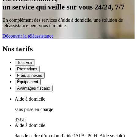
un service qui veille sur vous 24/24, 7/7
En complément des services d’aide à domicile, une solution de
téléassistance peut vous être utile.
Découvrir la téléassistance
Nos tarifs
Tout voir
Prestations
Frais annexes
Équipement
Avantages fiscaux
Aide à domicile
sans prise en charge
33€/h
Aide à domicile
dans le cadre d’un plan d’aide (APA, PCH, Aide sociale)