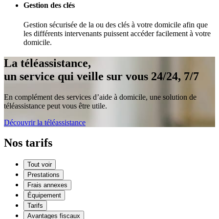
Gestion des clés
Gestion sécurisée de la ou des clés à votre domicile afin que
les différents intervenants puissent accéder facilement à votre
domicile.
La téléassistance,
un service qui veille sur vous 24/24, 7/7
En complément des services d’aide à domicile, une solution de
téléassistance peut vous être utile.
Découvrir la téléassistance
Nos tarifs
Tout voir
Prestations
Frais annexes
Équipement
Tarifs
Avantages fiscaux