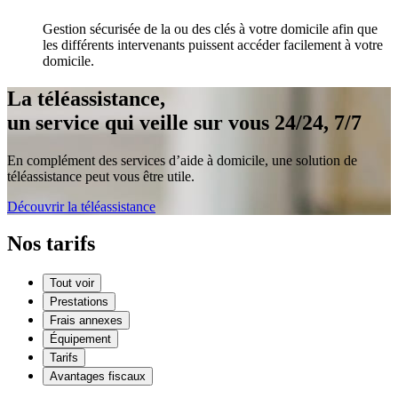
Gestion sécurisée de la ou des clés à votre domicile afin que
les différents intervenants puissent accéder facilement à votre
domicile.
La téléassistance,
un service qui veille sur vous 24/24, 7/7
En complément des services d’aide à domicile, une solution de
téléassistance peut vous être utile.
Découvrir la téléassistance
Nos tarifs
Tout voir
Prestations
Frais annexes
Équipement
Tarifs
Avantages fiscaux